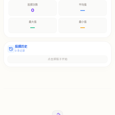
投掷次数
平均值
0
—
最大值
最小值
—
—
投掷历史
0
条记录
点击掷骰子开始