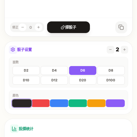
0
掷骰子
修正
2
骰子设置
面数
D
2
D
4
D
6
D
8
D
10
D
12
D
20
D
100
颜色
投掷统计