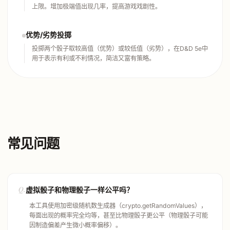
上限。增加极端值出现几率，提高游戏戏剧性。
优势/劣势投掷
投掷两个骰子取较高值（优势）或较低值（劣势），在D&D 5e中
用于表示有利或不利情况，简洁又富有策略。
常见问题
Q.
虚拟骰子和物理骰子一样公平吗？
本工具使用加密级随机数生成器（crypto.getRandomValues），
每面出现的概率完全均等，甚至比物理骰子更公平（物理骰子可能
因制造偏差产生微小概率偏移）。