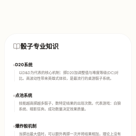
骰子专业知识
D20系统
以D&D为代表的核心机制：掷D20加调整值与难度等级(DC)对
比。高波动性带来英雄式体验，是最流行的桌游骰子系统。
点池系统
技能越高掷越多骰子，数特定结果的出现次数。代表游戏：白狼
系统、暗影狂奔。成功数量决定效果质量。
爆炸骰机制
当掷出最大值时，可以额外再掷一次并将结果相加，理论上没有