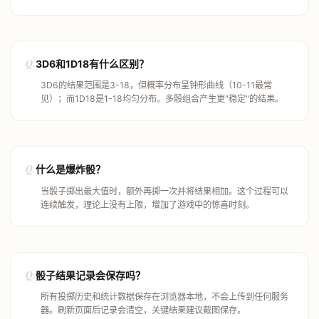
Q.
3D6和1D18有什么区别？
3D6的结果范围是3-18，但概率分布呈钟形曲线（10-11最常
见）；而1D18是1-18均匀分布。多骰组合产生更"稳定"的结果。
Q.
什么是爆炸骰？
当骰子掷出最大值时，额外再掷一次并将结果相加。这个过程可以
连续触发，理论上没有上限，增加了游戏中的惊喜时刻。
Q.
骰子结果记录会保存吗？
所有投掷历史和统计数据保存在浏览器本地，不会上传到任何服务
器。刷新页面后记录会清空，关键结果建议截图保存。