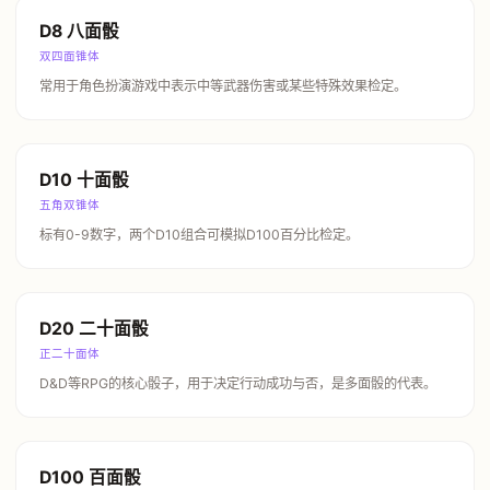
D8 八面骰
双四面锥体
常用于角色扮演游戏中表示中等武器伤害或某些特殊效果检定。
D10 十面骰
五角双锥体
标有0-9数字，两个D10组合可模拟D100百分比检定。
D20 二十面骰
正二十面体
D&D等RPG的核心骰子，用于决定行动成功与否，是多面骰的代表。
D100 百面骰